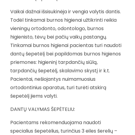
Vaikai dažnai išsisukinėja ir vengia valytis dantis.
Todėl tinkamai burnos higienai užtikrinti reikia
vieningų ortodonto, odontologo, burnos
higienisto, tėvų bei pačių vaikų pastangų.
Tinkamai burnos higienai pacientas turi naudoti
dantų šepetėlį bei papildomas burnos higienos
priemones: higieninį tarpdančių siūlą,
tarpdančių šepetėlį, skalavimo skystį ir k.t.
Pacientai, nešiojantys nuimamuosius
ortodontinius aparatus, turi turėti atskirą
šepetėlį jiems valyti.
DANTŲ VALYMAS ŠEPĖTELIU:
Pacientams rekomenduojama naudoti
specialius šepetėlius, turinčius 3 eiles šerelių –