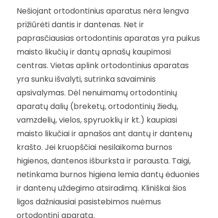
Nešiojant ortodontinius aparatus nėra lengva
prižiūrėti dantis ir dantenas. Net ir
paprasčiausias ortodontinis aparatas yra puikus
maisto likučių ir dantų apnašų kaupimosi
centras. Vietas aplink ortodontinius aparatas
yra sunku išvalyti, sutrinka savaiminis
apsivalymas. Dėl nenuimamų ortodontinių
aparatų dalių (breketų, ortodontinių žiedų,
vamzdelių, vielos, spyruoklių ir kt.) kaupiasi
maisto likučiai ir apnašos ant dantų ir dantenų
krašto. Jei kruopščiai nesilaikoma burnos
higienos, dantenos išburksta ir parausta. Taigi,
netinkama burnos higiena lemia dantų ėduonies
ir dantenų uždegimo atsiradimą. Kliniškai šios
ligos dažniausiai pasistebimos nuėmus
ortodontinį aparatą.