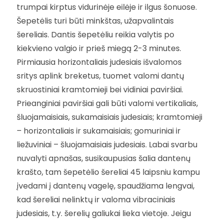
trumpai kirptus vidurinėje eilėje ir ilgus šonuose.
Šepetėlis turi būti minkštas, užapvalintais
šereliais. Dantis šepetėliu reikia valytis po
kiekvieno valgio ir prieš miegą 2-3 minutes.
Pirmiausia horizontaliais judesiais išvalomos
sritys aplink breketus, tuomet valomi dantų
skruostiniai kramtomieji bei vidiniai paviršiai.
Prieanginiai paviršiai gali būti valomi vertikaliais,
šluojamaisiais, sukamaisiais judesiais; kramtomieji
– horizontaliais ir sukamaisiais; gomuriniai ir
liežuviniai – šluojamaisiais judesiais. Labai svarbu
nuvalyti apnašas, susikaupusias šalia dantenų
krašto, tam šepetėlio šereliai 45 laipsniu kampu
įvedami į dantenų vagelę, spaudžiama lengvai,
kad šereliai nelinktų ir valoma vibraciniais
judesiais, t.y. šerelių galiukai lieka vietoje. Jeigu