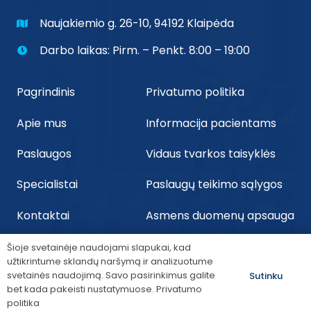
Naujakiemio g. 26-10, 94192 Klaipėda
Darbo laikas: Pirm. – Penkt. 8:00 – 19:00
Pagrindinis
Privatumo politika
Apie mus
Informacija pacientams
Paslaugos
Vidaus tvarkos taisyklės
Specialistai
Paslaugų teikimo sąlygos
Kontaktai
Asmens duomenų apsauga
Šioje svetainėje naudojami slapukai, kad
užtikrintume sklandų naršymą ir analizuotume
©2025 Odontologijos
svetainės naudojimą. Savo pasirinkimus galite
Sutinku
bet kada pakeisti nustatymuose.
Privatumo
centras „LELA”
Sukurta Veroframe
politika