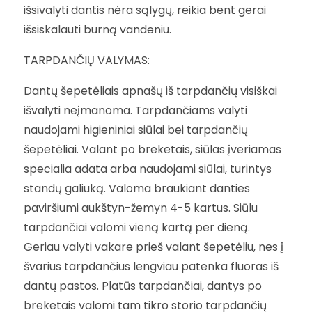
išsivalyti dantis nėra sąlygų, reikia bent gerai
išsiskalauti burną vandeniu.
TARPDANČIŲ VALYMAS:
Dantų šepetėliais apnašų iš tarpdančių visiškai
išvalyti neįmanoma. Tarpdančiams valyti
naudojami higieniniai siūlai bei tarpdančių
šepetėliai. Valant po breketais, siūlas įveriamas
specialia adata arba naudojami siūlai, turintys
standų galiuką. Valoma braukiant danties
paviršiumi aukštyn-žemyn 4-5 kartus. Siūlu
tarpdančiai valomi vieną kartą per dieną.
Geriau valyti vakare prieš valant šepetėliu, nes į
švarius tarpdančius lengviau patenka fluoras iš
dantų pastos. Platūs tarpdančiai, dantys po
breketais valomi tam tikro storio tarpdančių